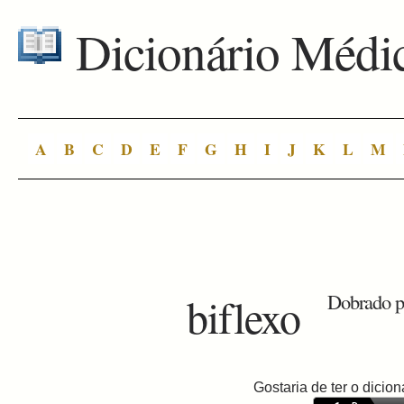
Dicionário Médi
A
B
C
D
E
F
G
H
I
J
K
L
M
biflexo
Dobrado pa
Gostaria de ter o dici