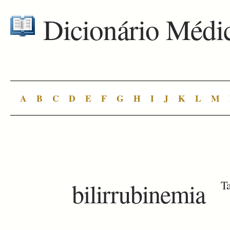
Dicionário Médi
A
B
C
D
E
F
G
H
I
J
K
L
M
bilirrubinemia
Ta