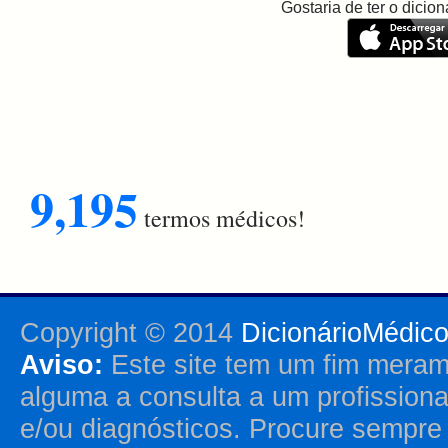
Gostaria de ter o dici
9,195
termos médicos!
Copyright © 2014
DicionárioMédic
Aviso:
Este site tem um fim merame
alguma a consulta a um profission
e/ou diagnósticos. Procure sempr