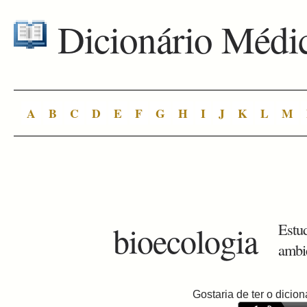
Dicionário Médi
A
B
C
D
E
F
G
H
I
J
K
L
M
bioecologia
Estud
ambi
Gostaria de ter o dici