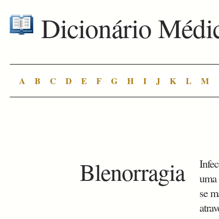
Dicionário Médi
A
B
C
D
E
F
G
H
I
J
K
L
M
Blenorragia
Infe
uma 
se m
atra