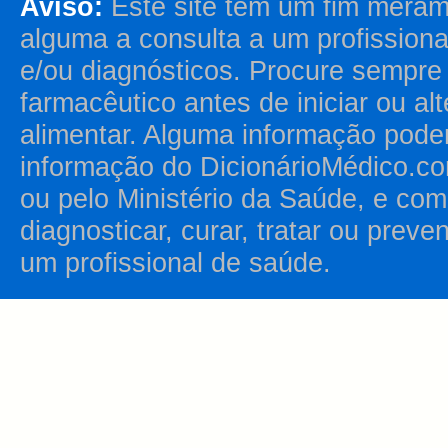
Aviso:
Este site tem um fim merame
alguma a consulta a um profission
e/ou diagnósticos. Procure sempr
farmacêutico antes de iniciar ou al
alimentar. Alguma informação pode
informação do DicionárioMédico.co
ou pelo Ministério da Saúde, e como
diagnosticar, curar, tratar ou prev
um profissional de saúde.