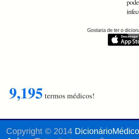
pode
infec
Gostaria de ter o dici
9,195
termos médicos!
Copyright © 2014
DicionárioMédic