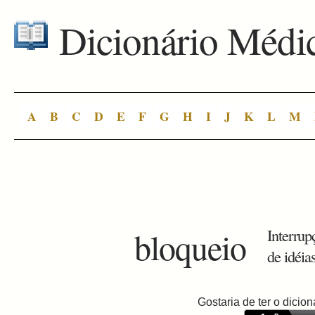
Dicionário Médi
A
B
C
D
E
F
G
H
I
J
K
L
M
bloqueio
Interrup
de idéia
Gostaria de ter o dici