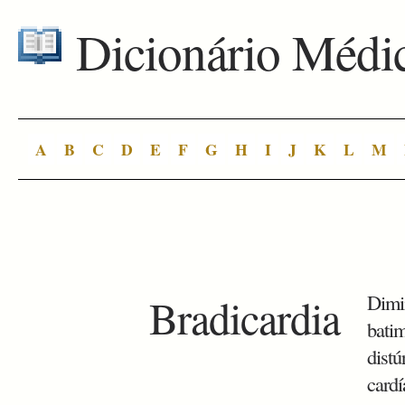
Dicionário Médi
A
B
C
D
E
F
G
H
I
J
K
L
M
Bradicardia
Dimi
batim
distú
cardí