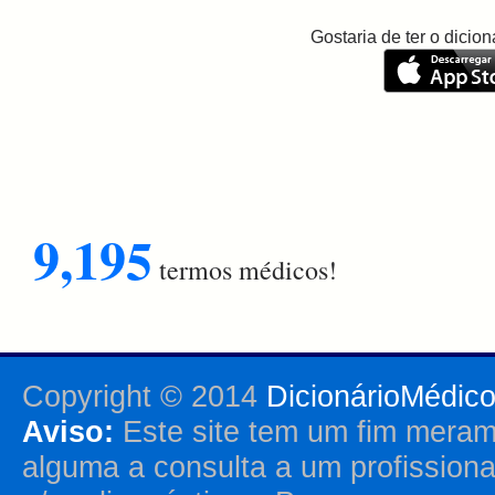
Gostaria de ter o dici
9,195
termos médicos!
Copyright © 2014
DicionárioMédic
Aviso:
Este site tem um fim merame
alguma a consulta a um profission