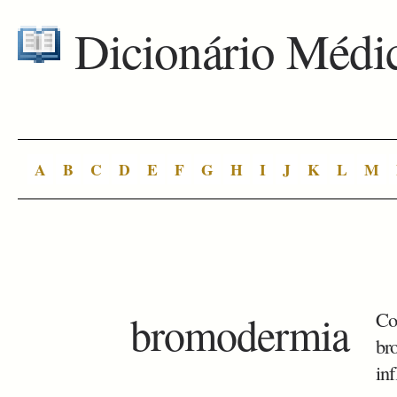
Dicionário Médi
A
B
C
D
E
F
G
H
I
J
K
L
M
bromodermia
Co
br
inf