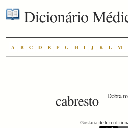
Dicionário Médi
A
B
C
D
E
F
G
H
I
J
K
L
M
cabresto
Dobra me
Gostaria de ter o dici