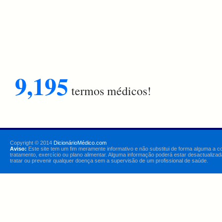
9,195
termos médicos!
Copyright © 2014
DicionárioMédico.com
Aviso:
Este site tem um fim meramente informativo e não substitui de forma alguma a c
tratamento, exercício ou plano alimentar. Alguma informação poderá estar desactualizad
tratar ou prevenir qualquer doença sem a supervisão de um profissional de saúde.