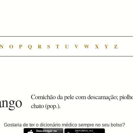
N
O
P
Q
R
S
T
U
V
W
X
Y
Z
ango
Comichão da pele com descamação; piolh
chato (pop.).
Gostaria de ter o dicionário médico sempre no seu bolso?