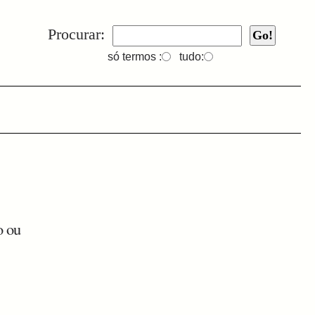
Procurar:
só termos :
tudo:
o ou