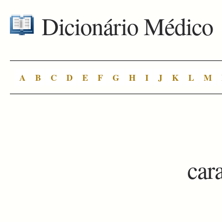
Dicionário Médico
A
B
C
D
E
F
G
H
I
J
K
L
M
car