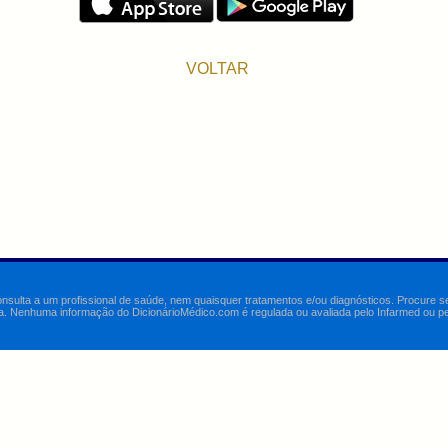
VOLTAR
onsulta a um profissional de saúde, nem quaisquer tratamentos e/ou diagnósticos. Procure 
a. Nenhuma informação do DicionárioMédico.com é regulada ou avaliada pelo Infarmed ou pelo 