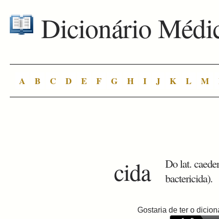
Dicionário Médi
A
B
C
D
E
F
G
H
I
J
K
L
M
cida
Do lat. caeder
bactericida).
Gostaria de ter o dici