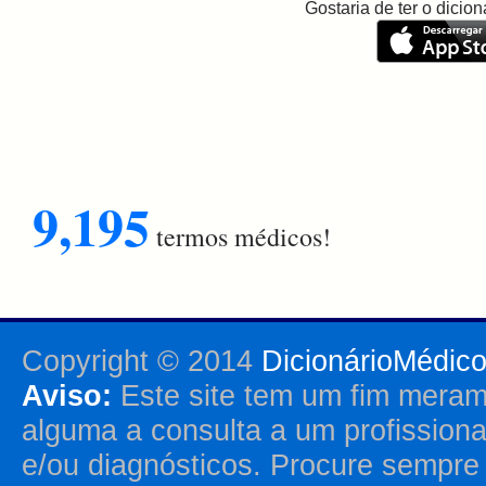
Gostaria de ter o dici
9,195
termos médicos!
Copyright © 2014
DicionárioMédic
Aviso:
Este site tem um fim merame
alguma a consulta a um profission
e/ou diagnósticos. Procure sempr