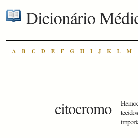
Dicionário Médi
A
B
C
D
E
F
G
H
I
J
K
L
M
citocromo
Hemocr
tecido
import