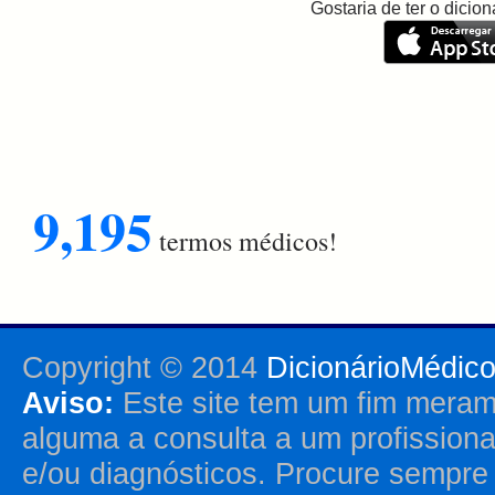
Gostaria de ter o dici
9,195
termos médicos!
Copyright © 2014
DicionárioMédic
Aviso:
Este site tem um fim merame
alguma a consulta a um profission
e/ou diagnósticos. Procure sempr