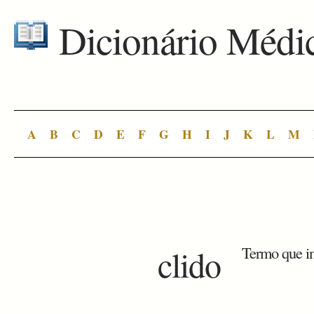
Dicionário Médi
A
B
C
D
E
F
G
H
I
J
K
L
M
clido
Termo que in