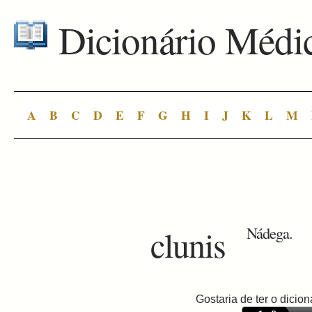
Dicionário Médi
A
B
C
D
E
F
G
H
I
J
K
L
M
clunis
Nádega.
Gostaria de ter o dici