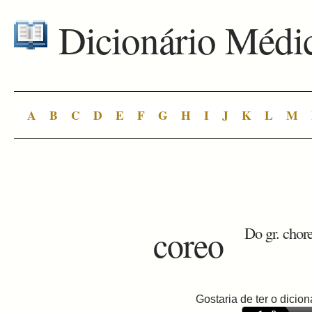
Dicionário Médi
A
B
C
D
E
F
G
H
I
J
K
L
M
coreo
Do gr. chor
Gostaria de ter o dici