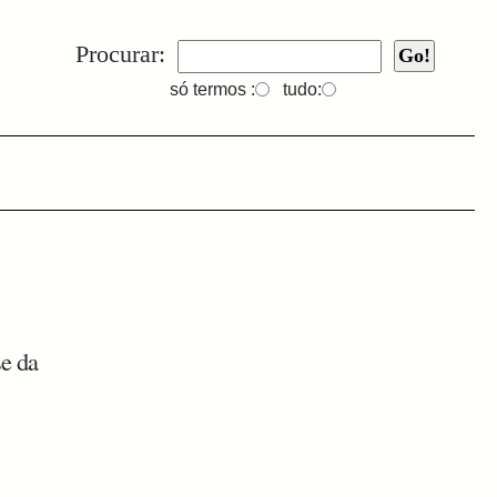
Procurar:
só termos :
tudo:
se da