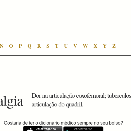
N
O
P
Q
R
S
T
U
V
W
X
Y
Z
algia
Dor na articulação coxofemoral; tuberculo
articulação do quadril.
Gostaria de ter o dicionário médico sempre no seu bolso?