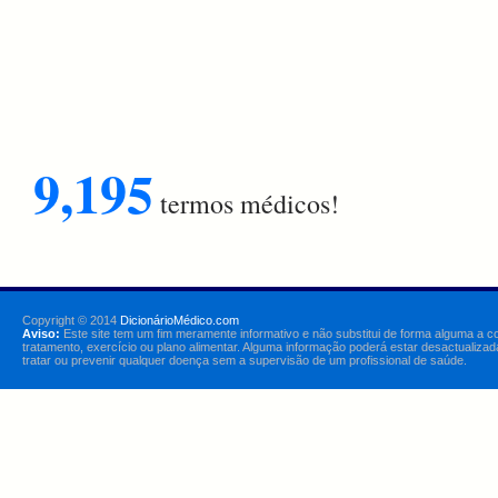
9,195
termos médicos!
Copyright © 2014
DicionárioMédico.com
Aviso:
Este site tem um fim meramente informativo e não substitui de forma alguma a c
tratamento, exercício ou plano alimentar. Alguma informação poderá estar desactualizad
tratar ou prevenir qualquer doença sem a supervisão de um profissional de saúde.