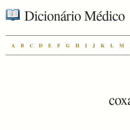
Dicionário Médico
A
B
C
D
E
F
G
H
I
J
K
L
M
cox