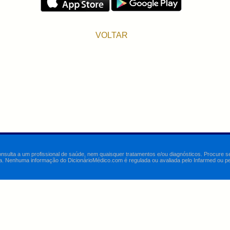
VOLTAR
onsulta a um profissional de saúde, nem quaisquer tratamentos e/ou diagnósticos. Procure 
a. Nenhuma informação do DicionárioMédico.com é regulada ou avaliada pelo Infarmed ou pelo 