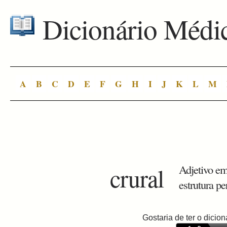
Dicionário Médi
A
B
C
D
E
F
G
H
I
J
K
L
M
crural
Adjetivo em
estrutura pe
Gostaria de ter o dici