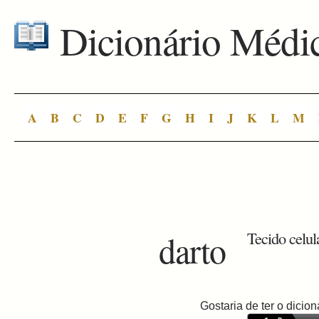
Dicionário Médi
A
B
C
D
E
F
G
H
I
J
K
L
M
darto
Tecido celula
Gostaria de ter o dici