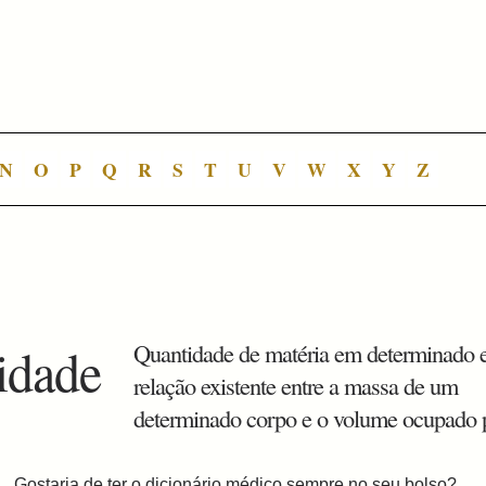
N
O
P
Q
R
S
T
U
V
W
X
Y
Z
idade
Quantidade de matéria em determinado 
relação existente entre a massa de um
determinado corpo e o volume ocupado p
Gostaria de ter o dicionário médico sempre no seu bolso?