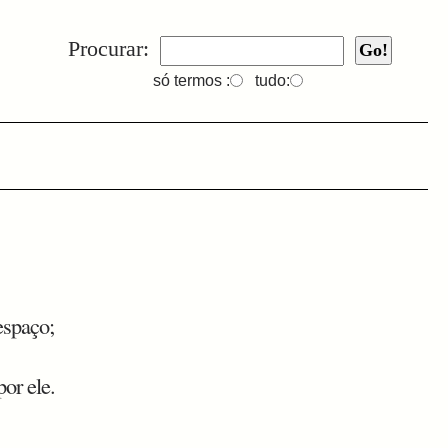
Procurar:
só termos :
tudo:
espaço;
or ele.