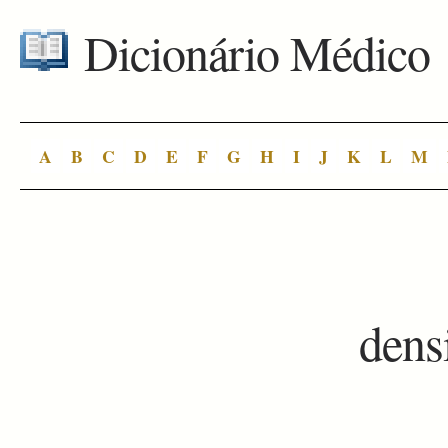
Dicionário Médico
A
B
C
D
E
F
G
H
I
J
K
L
M
dens