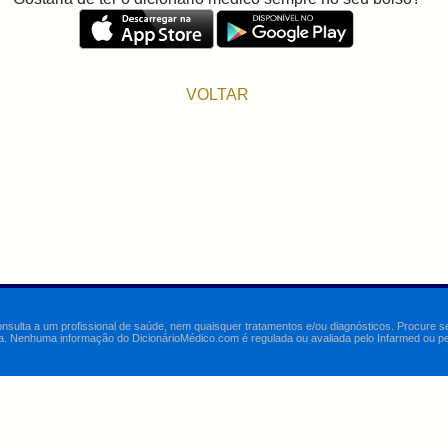
VOLTAR
onsulta a um profissional de saúde, nem quaisquer tratamentos e/ou diagnósticos. Procure 
a. Nenhuma informação do DicionárioMédico.com é regulada ou avaliada pelo Infarmed ou pelo 