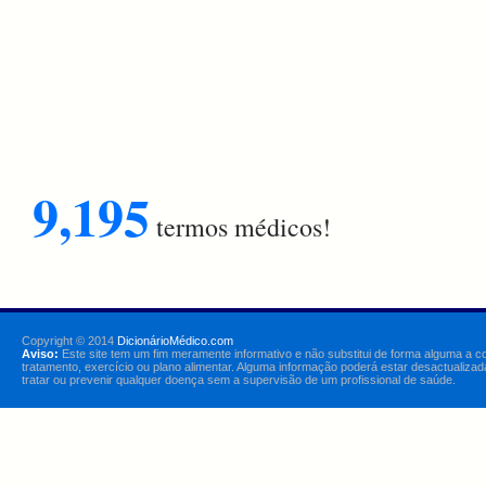
9,195
termos médicos!
Copyright © 2014
DicionárioMédico.com
Aviso:
Este site tem um fim meramente informativo e não substitui de forma alguma a c
tratamento, exercício ou plano alimentar. Alguma informação poderá estar desactualizad
tratar ou prevenir qualquer doença sem a supervisão de um profissional de saúde.