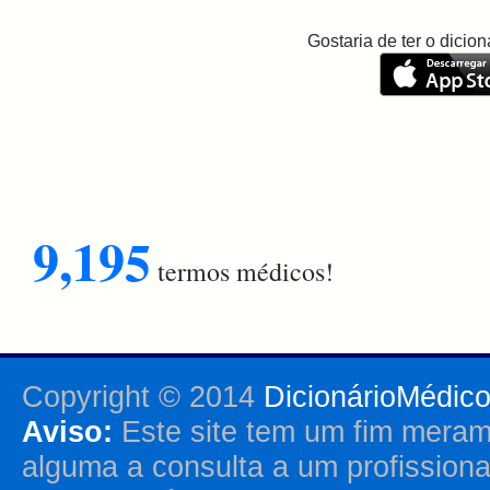
Gostaria de ter o dici
9,195
termos médicos!
Copyright © 2014
DicionárioMédic
Aviso:
Este site tem um fim merame
alguma a consulta a um profission