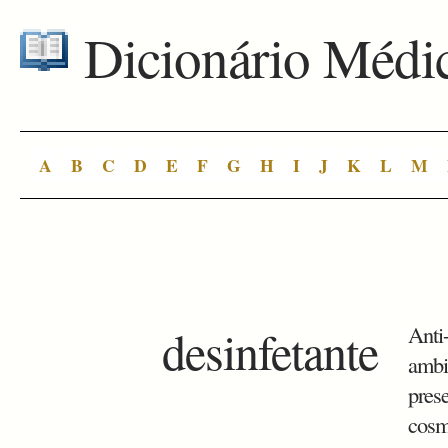
Dicionário Médi
A
B
C
D
E
F
G
H
I
J
K
L
M
desinfetante
Anti
ambi
pres
cosm