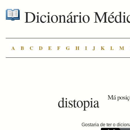
Dicionário Médi
A
B
C
D
E
F
G
H
I
J
K
L
M
distopia
Má posiçã
Gostaria de ter o dici