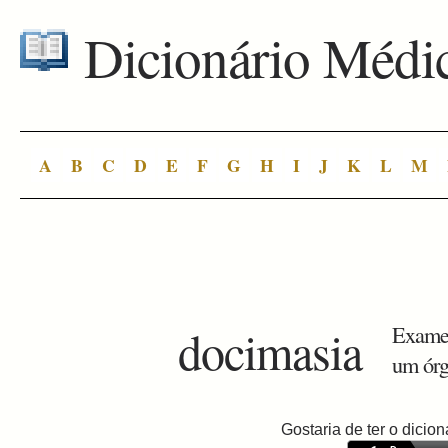
Dicionário Médi
A
B
C
D
E
F
G
H
I
J
K
L
M
docimasia
Exame o
um órg
Gostaria de ter o dici