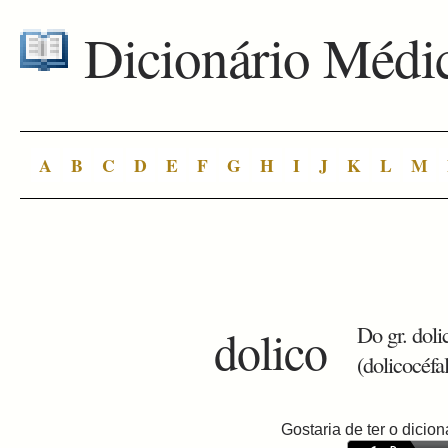
Dicionário Médi
A
B
C
D
E
F
G
H
I
J
K
L
M
dolico
Do gr. dol
(dolicocéfal
Gostaria de ter o dici