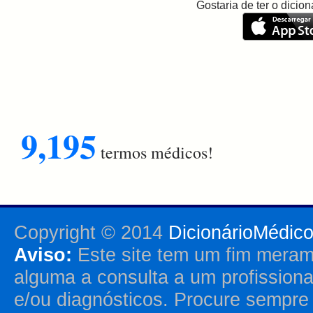
Gostaria de ter o dici
9,195
termos médicos!
Copyright © 2014
DicionárioMédic
Aviso:
Este site tem um fim merame
alguma a consulta a um profission
e/ou diagnósticos. Procure sempr