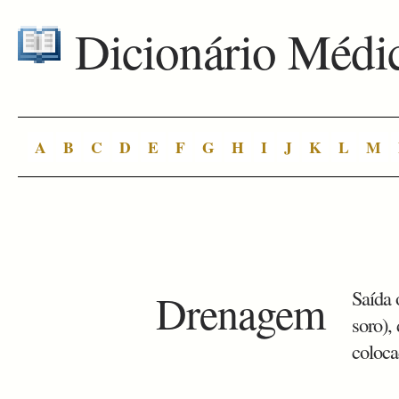
Dicionário Médi
A
B
C
D
E
F
G
H
I
J
K
L
M
Drenagem
Saída 
soro),
coloca