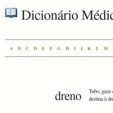
Dicionário Médi
A
B
C
D
E
F
G
H
I
J
K
L
M
dreno
Tubo, gaze 
destina à d