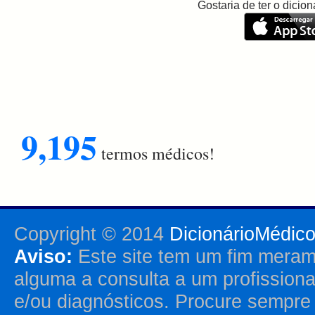
Gostaria de ter o dici
9,195
termos médicos!
Copyright © 2014
DicionárioMédic
Aviso:
Este site tem um fim merame
alguma a consulta a um profission
e/ou diagnósticos. Procure sempr