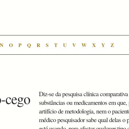
N
O
P
Q
R
S
T
U
V
W
X
Y
Z
o-cego
Diz-se da pesquisa clínica comparativa 
substâncias ou medicamentos em que,
artifício de metodologia, nem o pacien
médico pesquisador sabe qual delas o 
está usando, para afastar qualquer tipo 