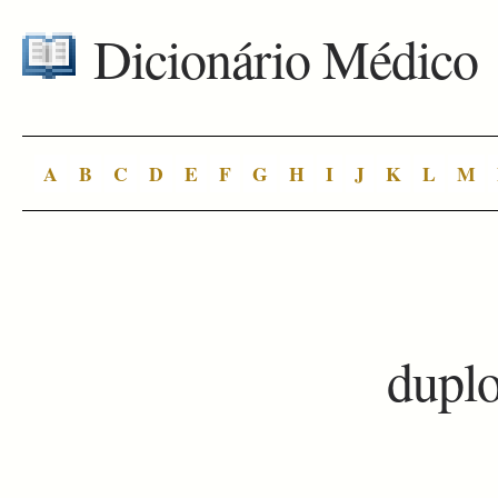
Dicionário Médico
A
B
C
D
E
F
G
H
I
J
K
L
M
dupl