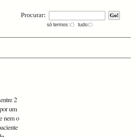
Procurar:
só termos :
tudo:
entre 2
 por um
te nem o
paciente
de