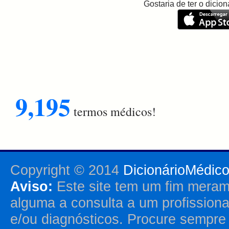
Gostaria de ter o dici
9,195
termos médicos!
Copyright © 2014
DicionárioMédic
Aviso:
Este site tem um fim merame
alguma a consulta a um profission
e/ou diagnósticos. Procure sempr