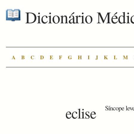
Dicionário Médi
A
B
C
D
E
F
G
H
I
J
K
L
M
eclise
Síncope leve