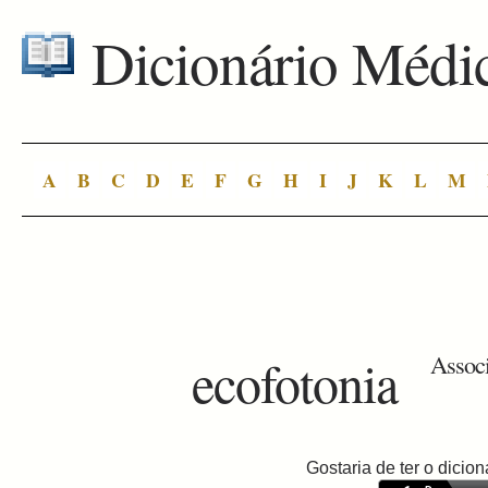
Dicionário Médi
A
B
C
D
E
F
G
H
I
J
K
L
M
ecofotonia
Associ
Gostaria de ter o dici