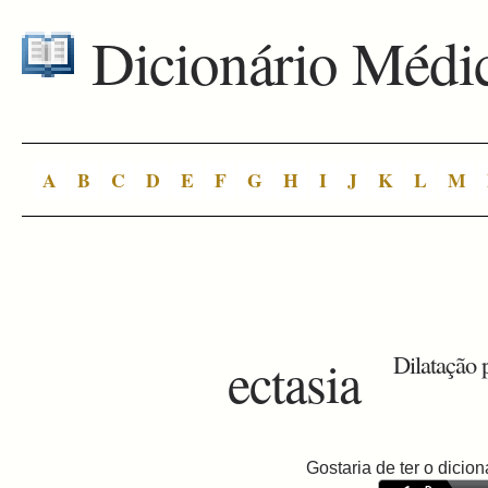
Dicionário Médi
A
B
C
D
E
F
G
H
I
J
K
L
M
ectasia
Dilatação 
Gostaria de ter o dici