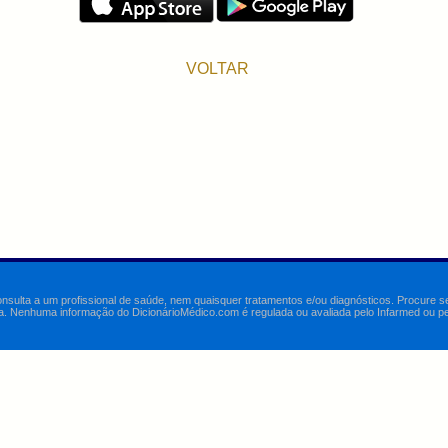
VOLTAR
onsulta a um profissional de saúde, nem quaisquer tratamentos e/ou diagnósticos. Procure 
a. Nenhuma informação do DicionárioMédico.com é regulada ou avaliada pelo Infarmed ou pelo 