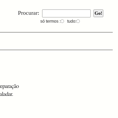
Procurar:
só termos :
tudo:
reparação
aladar.