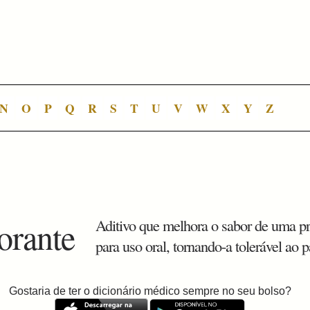
N
O
P
Q
R
S
T
U
V
W
X
Y
Z
orante
Aditivo que melhora o sabor de uma p
para uso oral, tornando-a tolerável ao p
Gostaria de ter o dicionário médico sempre no seu bolso?