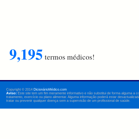
9,195
termos médicos!
Copyright © 2014
DicionárioMédico.com
Aviso:
Este site tem um fim meramente informativo e não substitui de forma alguma a c
tratamento, exercício ou plano alimentar. Alguma informação poderá estar desactualizad
tratar ou prevenir qualquer doença sem a supervisão de um profissional de saúde.