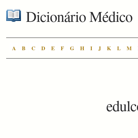
Dicionário Médico
A
B
C
D
E
F
G
H
I
J
K
L
M
edulc