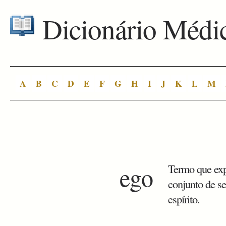
Dicionário Médi
A
B
C
D
E
F
G
H
I
J
K
L
M
ego
Termo que expr
conjunto de s
espírito.