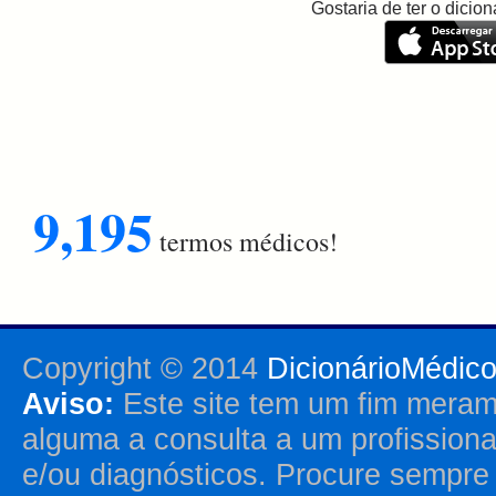
Gostaria de ter o dici
9,195
termos médicos!
Copyright © 2014
DicionárioMédic
Aviso:
Este site tem um fim merame
alguma a consulta a um profission
e/ou diagnósticos. Procure sempr