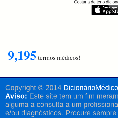
Gostaria de ter o dici
9,195
termos médicos!
Copyright © 2014
DicionárioMédic
Aviso:
Este site tem um fim merame
alguma a consulta a um profission
e/ou diagnósticos. Procure sempr