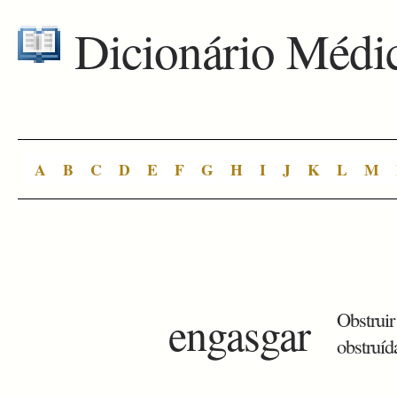
Dicionário Médi
A
B
C
D
E
F
G
H
I
J
K
L
M
engasgar
Obstruir
obstruíd