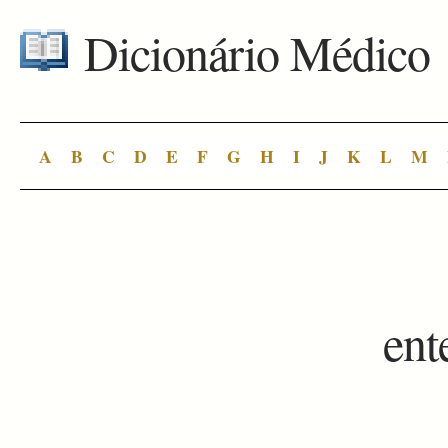
Dicionário Médico
A
B
C
D
E
F
G
H
I
J
K
L
M
ent