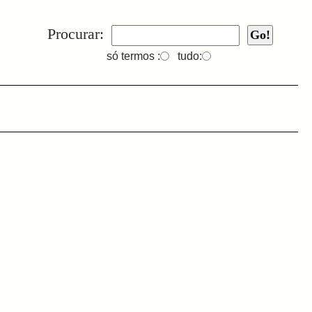
Procurar:
só termos :
tudo: