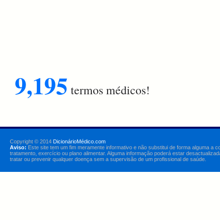
9,195
termos médicos!
Copyright © 2014
DicionárioMédico.com
Aviso:
Este site tem um fim meramente informativo e não substitui de forma alguma a c
tratamento, exercício ou plano alimentar. Alguma informação poderá estar desactualizad
tratar ou prevenir qualquer doença sem a supervisão de um profissional de saúde.