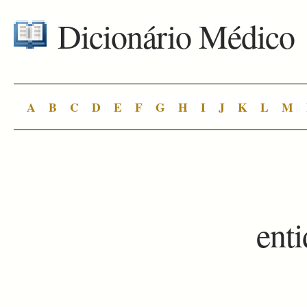
Dicionário Médico
A
B
C
D
E
F
G
H
I
J
K
L
M
ent