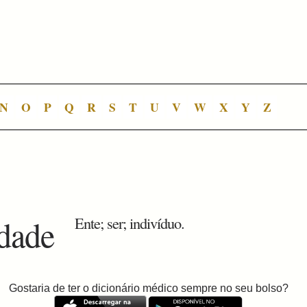
N
O
P
Q
R
S
T
U
V
W
X
Y
Z
idade
Ente; ser; indivíduo.
Gostaria de ter o dicionário médico sempre no seu bolso?