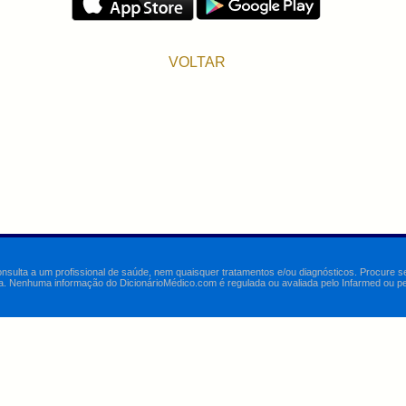
VOLTAR
onsulta a um profissional de saúde, nem quaisquer tratamentos e/ou diagnósticos. Procure 
a. Nenhuma informação do DicionárioMédico.com é regulada ou avaliada pelo Infarmed ou pelo 