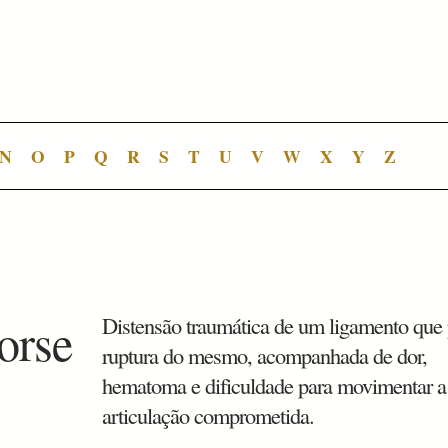
N
O
P
Q
R
S
T
U
V
W
X
Y
Z
orse
Distensão traumática de um ligamento que
ruptura do mesmo, acompanhada de dor,
hematoma e dificuldade para movimentar a
articulação comprometida.