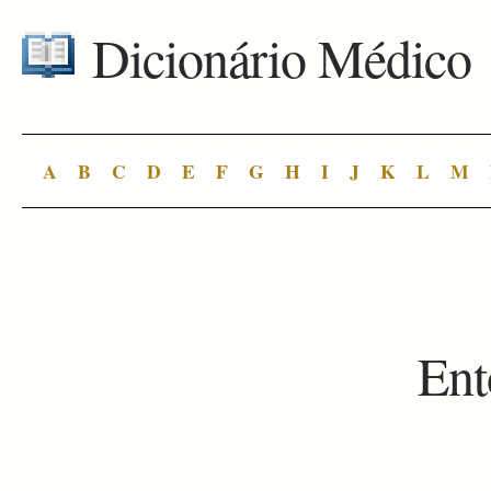
Dicionário Médico
A
B
C
D
E
F
G
H
I
J
K
L
M
Ent