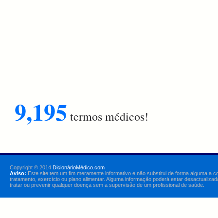
9,195
termos médicos!
Copyright © 2014
DicionárioMédico.com
Aviso:
Este site tem um fim meramente informativo e não substitui de forma alguma a c
tratamento, exercício ou plano alimentar. Alguma informação poderá estar desactualizad
tratar ou prevenir qualquer doença sem a supervisão de um profissional de saúde.