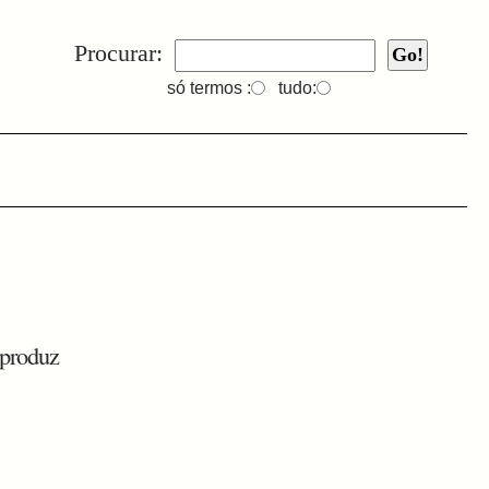
Procurar:
só termos :
tudo:
 produz