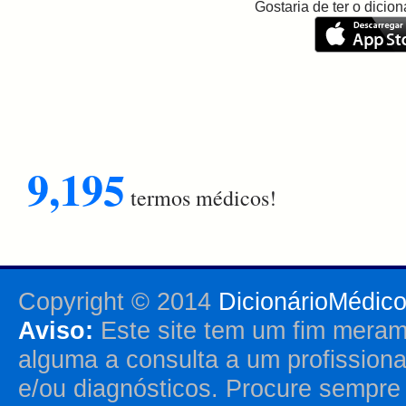
Gostaria de ter o dici
9,195
termos médicos!
Copyright © 2014
DicionárioMédic
Aviso:
Este site tem um fim merame
alguma a consulta a um profission
e/ou diagnósticos. Procure sempr