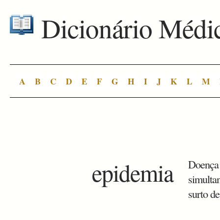
Dicionário Médi
A
B
C
D
E
F
G
H
I
J
K
L
M
epidemia
Doença 
simulta
surto d