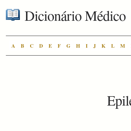
Dicionário Médico
A
B
C
D
E
F
G
H
I
J
K
L
M
Epil