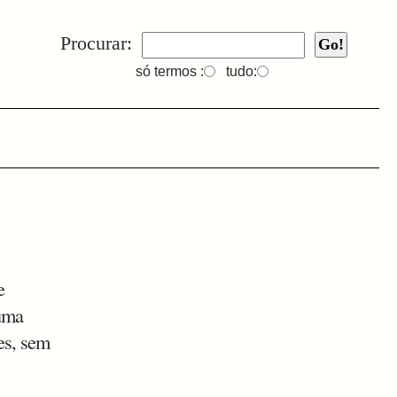
Procurar:
só termos :
tudo:
e
 uma
zes, sem