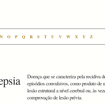
N
O
P
Q
R
S
T
U
V
W
X
Y
Z
epsia
Doença que se caracteriza pela recidiva d
episódios convulsivos, como produto de
lesão estrutural a nível cerebral ou, às ve
comprovação de lesão prévia.