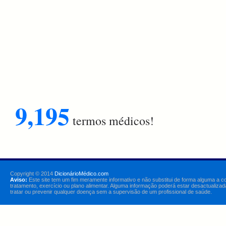
9,195
termos médicos!
Copyright © 2014
DicionárioMédico.com
Aviso:
Este site tem um fim meramente informativo e não substitui de forma alguma a c
tratamento, exercício ou plano alimentar. Alguma informação poderá estar desactualizad
tratar ou prevenir qualquer doença sem a supervisão de um profissional de saúde.