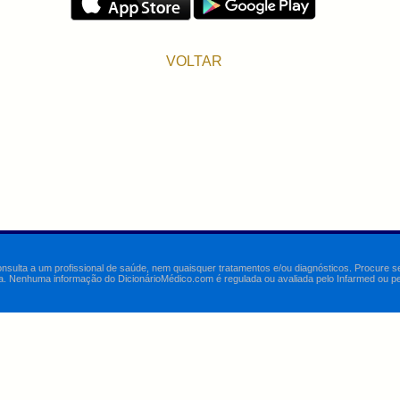
VOLTAR
onsulta a um profissional de saúde, nem quaisquer tratamentos e/ou diagnósticos. Procure 
a. Nenhuma informação do DicionárioMédico.com é regulada ou avaliada pelo Infarmed ou pelo 