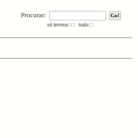
Procurar:
só termos :
tudo: