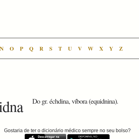
N
O
P
Q
R
S
T
U
V
W
X
Y
Z
idna
Do gr. échdina, víbora (equidnina).
Gostaria de ter o dicionário médico sempre no seu bolso?