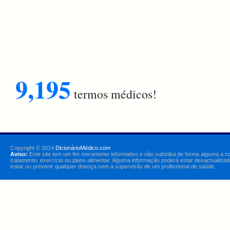
9,195
termos médicos!
Copyright © 2014
DicionárioMédico.com
Aviso:
Este site tem um fim meramente informativo e não substitui de forma alguma a c
tratamento, exercício ou plano alimentar. Alguma informação poderá estar desactualizad
tratar ou prevenir qualquer doença sem a supervisão de um profissional de saúde.