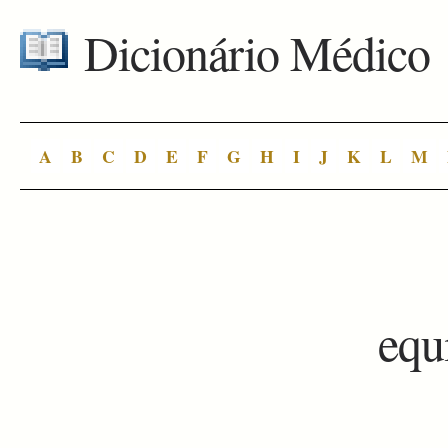
Dicionário Médico
A
B
C
D
E
F
G
H
I
J
K
L
M
equ