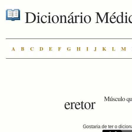
Dicionário Médi
A
B
C
D
E
F
G
H
I
J
K
L
M
eretor
Músculo que
Gostaria de ter o dici