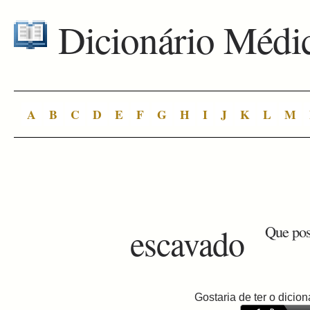
Dicionário Médi
A
B
C
D
E
F
G
H
I
J
K
L
M
escavado
Que pos
Gostaria de ter o dici