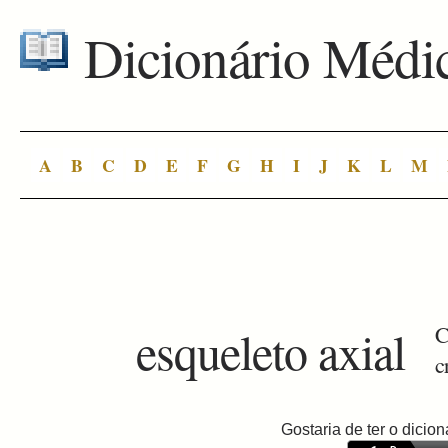
Dicionário Médi
A
B
C
D
E
F
G
H
I
J
K
L
M
esqueleto axial
C
c
Gostaria de ter o dici