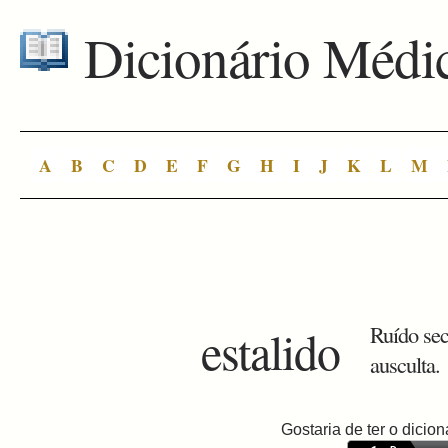
Dicionário Médi
A
B
C
D
E
F
G
H
I
J
K
L
M
estalido
Ruído sec
ausculta.
Gostaria de ter o dici