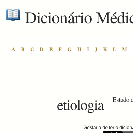
Dicionário Médi
A
B
C
D
E
F
G
H
I
J
K
L
M
etiologia
Estudo d
Gostaria de ter o dici