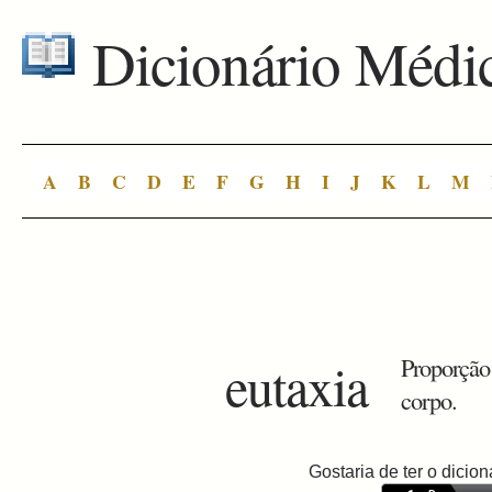
Dicionário Médi
A
B
C
D
E
F
G
H
I
J
K
L
M
eutaxia
Proporção 
corpo.
Gostaria de ter o dici