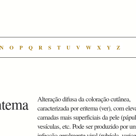
N
O
P
Q
R
S
T
U
V
W
X
Y
Z
ntema
Alteração difusa da coloração cutânea,
caracterizada por eritema (ver), com ele
camadas mais superficiais da pele (pápul
vesículas, etc. Pode ser produzido por u
infecção geralmente viral (rubéola, varice