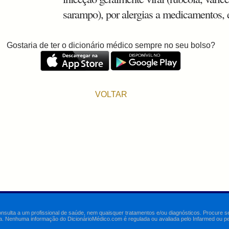
sarampo), por alergias a medicamentos, 
Gostaria de ter o dicionário médico sempre no seu bolso?
VOLTAR
onsulta a um profissional de saúde, nem quaisquer tratamentos e/ou diagnósticos. Procure 
a. Nenhuma informação do DicionárioMédico.com é regulada ou avaliada pelo Infarmed ou pelo 