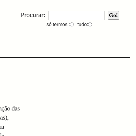
Procurar:
só termos :
tudo:
vação das
as),
ma
la,