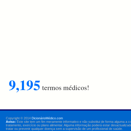
9,195
termos médicos!
Copyright © 2014
DicionárioMédico.com
Aviso:
Este site tem um fim meramente informativo e não substitui de forma alguma a c
tratamento, exercício ou plano alimentar. Alguma informação poderá estar desactualizad
tratar ou prevenir qualquer doença sem a supervisão de um profissional de saúde.