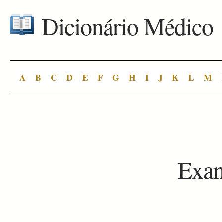
Dicionário Médico
A
B
C
D
E
F
G
H
I
J
K
L
M
Exa