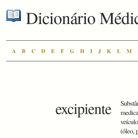
Dicionário Médi
A
B
C
D
E
F
G
H
I
J
K
L
M
excipiente
Substân
medicam
veícul
(óleo, 