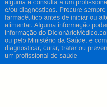
alguma a consulta a um profission
e/ou diagnósticos. Procure sempr
farmacêutico antes de iniciar ou al
alimentar. Alguma informação pode
informação do DicionárioMédico.co
ou pelo Ministério da Saúde, e como
diagnosticar, curar, tratar ou prev
um profissional de saúde.