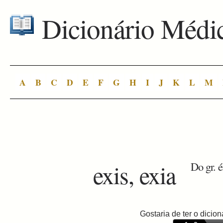
Dicionário Médi
A
B
C
D
E
F
G
H
I
J
K
L
M
exis, exia
Do gr. é
Gostaria de ter o dici