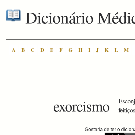
Dicionário Médi
A
B
C
D
E
F
G
H
I
J
K
L
M
exorcismo
Esconj
feitiços
Gostaria de ter o dici