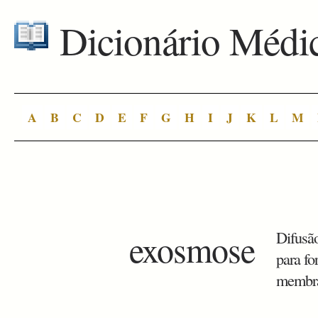
Dicionário Médi
A
B
C
D
E
F
G
H
I
J
K
L
M
exosmose
Difusão
para fo
membr