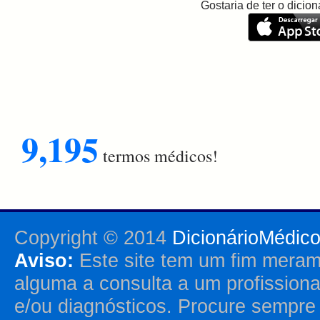
Gostaria de ter o dici
9,195
termos médicos!
Copyright © 2014
DicionárioMédic
Aviso:
Este site tem um fim merame
alguma a consulta a um profission
e/ou diagnósticos. Procure sempr