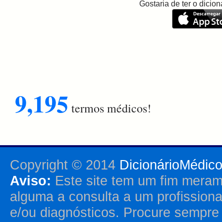
Gostaria de ter o dici
9,195
termos médicos!
Copyright © 2014
DicionárioMédic
Aviso:
Este site tem um fim merame
alguma a consulta a um profission
e/ou diagnósticos. Procure sempr