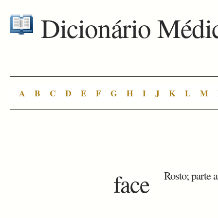
Dicionário Médi
A
B
C
D
E
F
G
H
I
J
K
L
M
face
Rosto; parte a