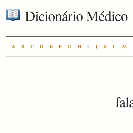
Dicionário Médico
A
B
C
D
E
F
G
H
I
J
K
L
M
fal