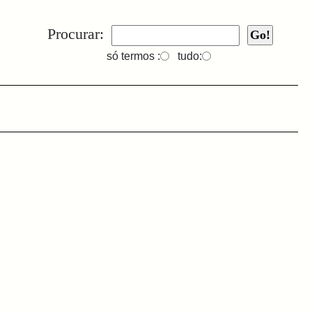
Procurar:
só termos :
tudo: