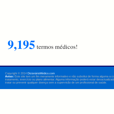
9,195
termos médicos!
Copyright © 2014
DicionárioMédico.com
Aviso:
Este site tem um fim meramente informativo e não substitui de forma alguma a c
tratamento, exercício ou plano alimentar. Alguma informação poderá estar desactualizad
tratar ou prevenir qualquer doença sem a supervisão de um profissional de saúde.