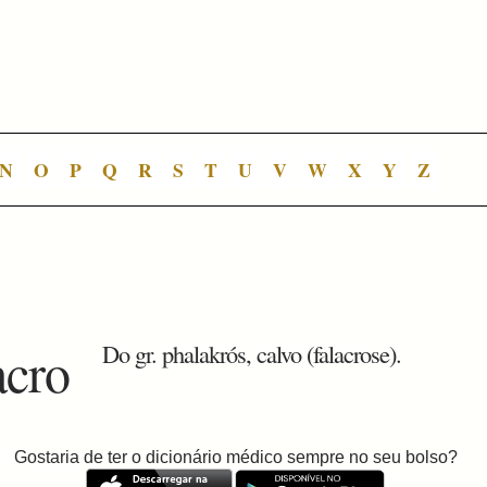
N
O
P
Q
R
S
T
U
V
W
X
Y
Z
acro
Do gr. phalakrós, calvo (falacrose).
Gostaria de ter o dicionário médico sempre no seu bolso?