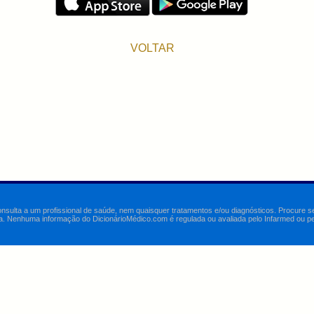
VOLTAR
onsulta a um profissional de saúde, nem quaisquer tratamentos e/ou diagnósticos. Procure 
a. Nenhuma informação do DicionárioMédico.com é regulada ou avaliada pelo Infarmed ou pelo 